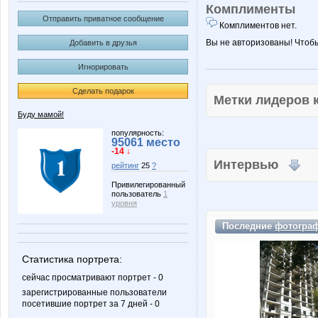
Комплименты
Отправить приватное сообщение
Комплиментов нет.
Вы не авторизованы! Чтоб
Добавить в друзья
Игнорировать
Сделать подарок
Метки лидеров
Буду мамой!
популярность:
95061 место
-14 ↓
Интервью
рейтинг
25
?
Привилегированный
пользователь
1
уровня
Последние
фотогра
Статистика портрета:
сейчас просматривают портрет - 0
зарегистрированные пользователи
посетившие портрет за 7 дней - 0